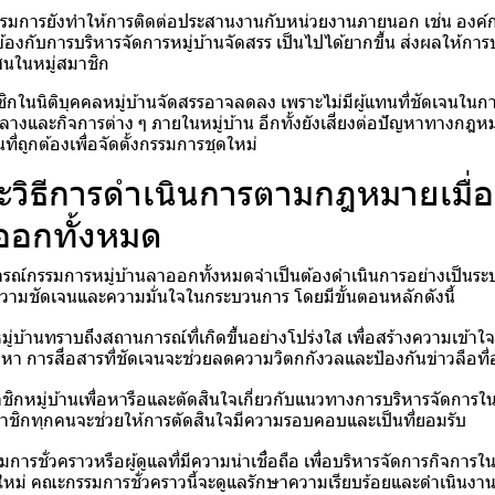
รมการยังทำให้การติดต่อประสานงานกับหน่วยงานภายนอก เช่น องค์ก
วข้องกับการบริหารจัดการหมู่บ้านจัดสรร เป็นไปได้ยากขึ้น ส่งผลให้กา
นในหมู่สมาชิก
ชิกในนิติบุคคลหมู่บ้านจัดสรรอาจลดลง เพราะไม่มีผู้แทนที่ชัดเจนใน
กลางและกิจการต่าง ๆ ภายในหมู่บ้าน อีกทั้งยังเสี่ยงต่อปัญหาทางกฎ
ี่ถูกต้องเพื่อจัดตั้งกรรมการชุดใหม่
ะวิธีการดำเนินการตามกฎหมายเมื่
าออกทั้งหมด
รณ์กรรมการหมู่บ้านลาออกทั้งหมดจำเป็นต้องดำเนินการอย่างเป็นร
ความชัดเจนและความมั่นใจในกระบวนการ โดยมีขั้นตอนหลักดังนี้
มู่บ้านทราบถึงสถานการณ์ที่เกิดขึ้นอย่างโปร่งใส เพื่อสร้างความเข้
า การสื่อสารที่ชัดเจนจะช่วยลดความวิตกกังวลและป้องกันข่าวลือที่อ
ชิกหมู่บ้านเพื่อหารือและตัดสินใจเกี่ยวกับแนวทางการบริหารจัดการใน
าชิกทุกคนจะช่วยให้การตัดสินใจมีความรอบคอบและเป็นที่ยอมรับ
มการชั่วคราวหรือผู้ดูแลที่มีความน่าเชื่อถือ เพื่อบริหารจัดการกิจการ
ใหม่ คณะกรรมการชั่วคราวนี้จะดูแลรักษาความเรียบร้อยและดำเนินงานท