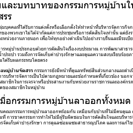
และบทบาทของกรรมการหมู่บ้านใน
ดสรร
่มบุคคลที่ได้รับการแต่งตั้งหรือเลือกตั้งให้ทำหน้าที่บริหารจัดการกิจ
ทของพวกเขาไม่ได้จำกัดแค่การประชุมหรือการตัดสินใจเท่านั้น แต่ยั
หน่วยงานภายนอก เพื่อให้ทุกอย่างดำเนินไปอย่างราบรื่นและมีระเบี
การหมู่บ้านประกอบด้วยการตัดสินใจเรื่องงบประมาณ การพัฒนาสาธาร
ำประปา รวมถึงการจัดเก็บค่าบำรุงรักษาและดูแลความสงบเรียบร้อยภายใ
กคนได้รับผลกระทบโดยตรง
คลหมู่บ้านจัดสรร
กรรมการยังมีหน้าที่ดูแลทรัพย์สินส่วนกลางและดำเ
ห้การบริหารจัดการเป็นไปตามกฎหมายและข้อกำหนดที่เกี่ยวข้อง นอกจ
องสมาชิกในการเจรจาหรือประสานงานกับหน่วยงานราชการและองค์กรภาย
ตของสมาชิกในหมู่บ้าน
ื่อกรรมการหมู่บ้านลาออกทั้งหมด
นคณะกรรมการหมู่บ้านลาออกพร้อมกัน เหมือนกับบ้านที่ไม่มีคนดูแล
ทันที การขาดกรรมการทำให้ไม่มีผู้รับผิดชอบในการตัดสินใจและบริหาร
การจัดเก็บค่าบำรุงรักษา การดูแลซ่อมแซมสาธารณูปโภค และการแก้ไ