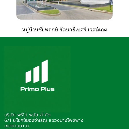
หมู่บ้านชัยพฤกษ์ รัตนาธิเบศร์ เวสต์เกต
บริษัท พรีโม่ พลัส จำกัด
6/1 ซ.โชคชัยจงจำเริญ แขวงบางโพงพาง
เขตยานนาวา