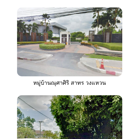
หมู่บ้านณุศาศิริ สาทร วงแหวน