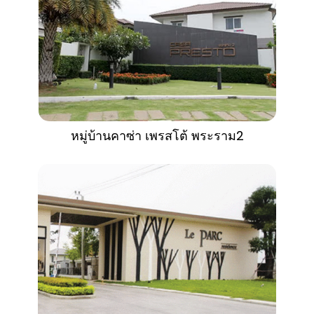
หมู่บ้านคาซ่า เพรสโต้ พระราม2