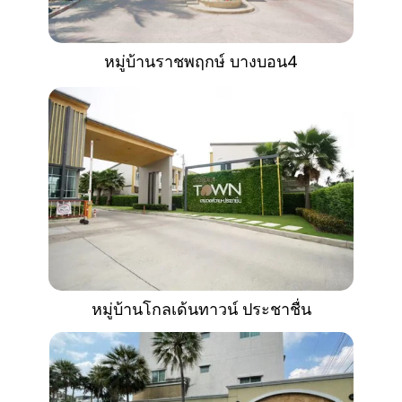
หมู่บ้านราชพฤกษ์ บางบอน4
หมู่บ้านโกลเด้นทาวน์ ประชาชื่น