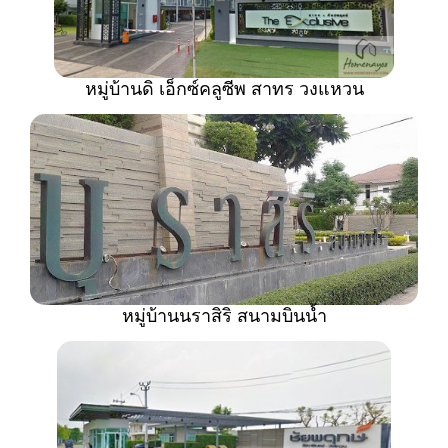
หมู่บ้านดิ เอ็กซ์คลูซีพ สาทร วงแหวน
หมู่บ้านนราสิริ สนามบินน้ำ