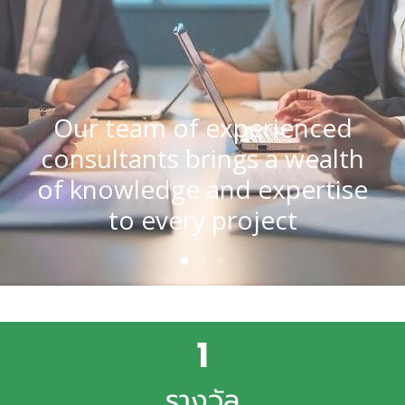
Our team of experienced
consultants brings a wealth
of knowledge and expertise
to every project
1
รางวัล