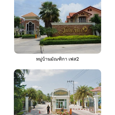
หมู่บ้านมัณฑิกา เฟส2