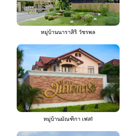
หมู่บ้านนาราสิริ วัชรพล
หมู่บ้านมัณฑิกา เฟส1