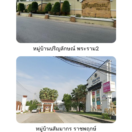
หมู่บ้านปริญลักษณ์ พระราม2
หมู่บ้านสัมมากร ราชพฤกษ์