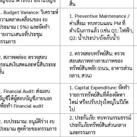
บัญชีธนาคารกับรายงานบัญชี
สิ้น
1. Budget Variance: วิเคราะห์
1. Preventive Maintenance /
ความคลาดเคลื่อนของ งบ
ค่าเสื่อม: ทบทวนแผน PM ที่
ประมาณ ( 5%) และจัดทำ
ดำเนินการแล้ว (เช่น Q1: ไฟฟ้า,
รายงานเสนอที่ประชุม
Q2: น้ำประปา/ถังเก็บน้ำ)
กรรมการ
2. ตรวจสอบทรัพย์สิน: ตรวจ
2. สภาพคล่อง: ตรวจสอบ
สอบสภาพทางกายภาพของ
กระแสเงินสดและหนี้สินระยะ
ทรัพย์สินหลัก (ถนน, อาคารส่วน
ั้น
กลาง, สวน)
1. Capital Expenditure: จัดทำ
1. Financial Audit: ส่งมอบ
รายการทรัพย์สินที่ต้องจัดหา
บัญชีให้ผู้สอบบัญชีภายนอก
ใหม่ หรือปรับปรุงใหญ่ในปีถัด
เพื่อทำ Financial audit
ไป
2. ประกันภัย: ทบทวนกรมธรรม์
2. งบประมาณ: อนุมัติร่าง งบ
ประกันภัยทรัพย์สินส่วนกลาง
ประมาณ สุดท้ายของกรรมการ
และกรรมการ