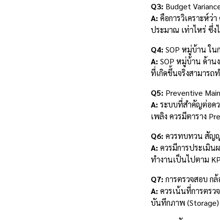
Q3:
Budget Variance
A:
คือการวิเคราะห์ว่า 
ประมาณ เท่าไหร่ ซึ่ง
Q4:
SOP หมู่บ้าน ใน
A:
SOP หมู่บ้าน ด้าน
ที่เกิดขึ้นจริงสามาร
Q5:
Preventive Mainte
A:
ระบบที่สำคัญต่อควา
เพลิง ควรมีตาราง Pre
Q6:
ควรทบทวน สัญญาว
A:
ควรมีการประเมินผล
ทำงานเป็นไปตาม K
Q7:
การตรวจสอบ กล้อ
A:
ควรเน้นที่การตรวจ
บันทึกภาพ (Storage) ย