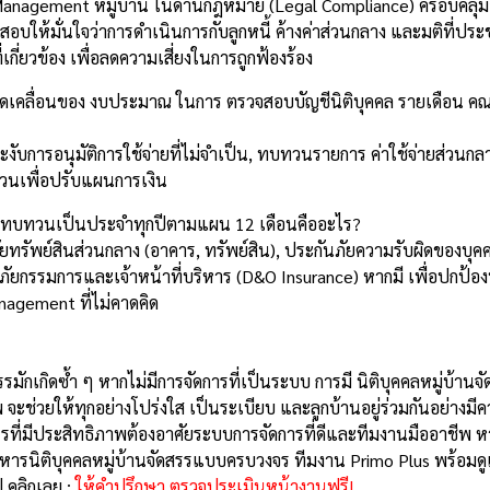
Management หมู่บ้าน ในด้านกฎหมาย (Legal Compliance) ครอบคลุม
บให้มั่นใจว่าการดำเนินการกับลูกหนี้ ค้างค่าส่วนกลาง และมติที่ปร
่เกี่ยวข้อง เพื่อลดความเสี่ยงในการถูกฟ้องร้อง
คลื่อนของ งบประมาณ ในการ ตรวจสอบบัญชีนิติบุคคล รายเดือน ค
บการอนุมัติการใช้จ่ายที่ไม่จำเป็น, ทบทวนรายการ ค่าใช้จ่ายส่วนกลา
วนเพื่อปรับแผนการเงิน
องทบทวนเป็นประจำทุกปีตามแผน 12 เดือนคืออะไร?
ทรัพย์สินส่วนกลาง (อาคาร, ทรัพย์สิน), ประกันภัยความรับผิดของบุคค
นภัยกรรมการและเจ้าหน้าที่บริหาร (D&O Insurance) หากมี เพื่อปกป้อ
agement ที่ไม่คาดคิด
รมักเกิดซ้ำ ๆ หากไม่มีการจัดการที่เป็นระบบ การมี นิติบุคคลหมู่บ้านจ
 จะช่วยให้ทุกอย่างโปร่งใส เป็นระเบียบ และลูกบ้านอยู่ร่วมกันอย่างมี
สรรที่มีประสิทธิภาพต้องอาศัยระบบการจัดการที่ดีและทีมงานมืออาชีพ
ิหารนิติบุคคลหมู่บ้านจัดสรรแบบครบวงจร ทีมงาน Primo Plus พร้อมด
 คลิกเลย :
ให้คำปรึกษา ตรวจประเมินหน้างานฟรี!