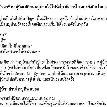
มืออาชี
พ:
คู่มือเปลี่ยนหมู่บ้านให้โปร่งใส จัดการไว และยั่งยืน โดย
่าอยู่ กลับเต็มไปด้วยปัญหาที่ไม่มีใครอยากพูดถึง บ้านในฝันของใครหล
่อหมู่บ้านจัดสรรที่เคยเงียบสงบเริ่มมีเสียงบ่นดังขึ้นทุกวัน
หน?"
ที?"
เดือน ไม่มีใครดูแล?"
ริษัทบริหารไม่รับผิดชอบ"
ณเตือนว่า "หมู่บ้านกำลังป่วย" ไม่ต่างจากร่างกายที่ต้องการหมอ หมู่บ้าน
us (พรีโม่พลัส) จึงเกิดขึ้นเพื่อแก้สมการนี้ ด้วยคอนเซ็ปต์ "จัดการไ
่เรียกว่า Smart Niti System มาช่วยให้กรรมการและลูกบ้าน เห็นทุ
บ้านให้กลับมาน่าอยู่ ยั่งยืน และเป็นระบบอีกครั้ง
ู่บ้านส่วนใหญ่ที่พบบ่อย
อ เพราะไม่มีระบบวางแผนงบประมาณ
่วนกลางเดือนละไม่กี่ร้อย แต่ต้องดูแลพื้นที่ส่วนกลางหลายไร่ผลคือ