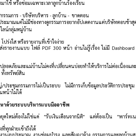
คตมาใช้ หรือซ่อมเฉพาะเวลาลูกบ้านร้องเรียน
 "กรรมการ - บริษัทบริหาร - ลูกบ้าน - ขาดตอน
งบประมาณแต่ไม่มีช่องทางดูกรรมการอยากอัปเดตงานแต่บริษัทตอบช้าสุดท
ลน์กลุ่มหมู่บ้าน
โปร่งใส หรือรายงานที่เข้าใจง่าย
ส่งรายงานแบบ ไฟล์ PDF 300 หน้า อ่านไม่รู้เรื่อง
ไม่มี Dashboard
ปลอดภัยและแม่บ้านไม่คงที่
เปลี่ยนคนบ่อยทำให้บริการไม่ต่อเนื่อง
 ทั้งทรัพย์สิน
ญ่/ประชุมกรรมการไม่เป็นระบบ
ไม่มีการเก็บข้อมูลประวัติการประช
อน
หน้าไม่ได้
ปัญหาด้วยระบบบริหารแบบมืออาชีพ
ลยุคใหม่ต้องไม่ใช่แค่ "รับเงินเดือนจากนิติ"
แต่ต้องเป็น "พาร์ทเ
ี่ทุกฝ่ายเข้าถึงได้
ยงานงบประมาณ งานซ่อมบำรุง และสัญญาจ้าง
กรรมการและลูกบ้านส