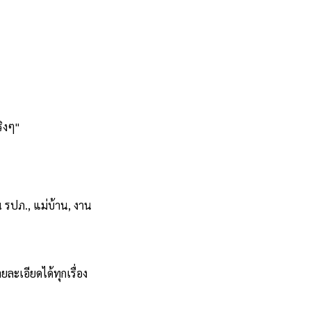
ริงๆ"
 รปภ., แม่บ้าน, งาน
ยละเอียดได้ทุกเรื่อง