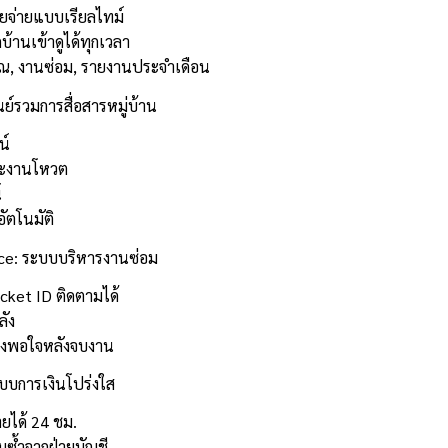
ยจ่ายแบบเรียลไทม์
้านเข้าดูได้ทุกเวลา
, งานซ่อม, รายงานประจำเดือน
นย์รวมการสื่อสารหมู่บ้าน
น์
ะงานโหวต
์
ัตโนมัติ
ce: ระบบบริหารงานซ่อม
icket ID ติดตามได้
ลัง
ึงพอใจหลังจบงาน
ะบบการเงินโปร่งใส
ยได้ 24 ชม.
ซ้ำจากฝ่ายบัญชี